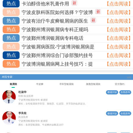
热点
卡泊醇倍他米乳膏作用
【点击阅读】
热点
宁波皮肤科医院如何选择？宁波博
【点击阅读】
热点
宁波有治疗牛皮癣银屑病的医生
【点击阅读】
热点
宁波鄞州博润银屑病专科正规吗
【点击阅读】
热点
宁波鄞州博润银屑病专科电话
【点击阅读】
热点
宁波银屑病医院-宁波博润银屑病是
【点击阅读】
热点
宁波鄞州博润综合门诊部预约挂号
【点击阅读】
热点
宁波博润银屑病网上挂号技巧：提
【点击阅读】
本院专家
全部
银屑病
牛皮癣
寻常型银屑病
脓胞型银屑病
官方预约
杜淑华
极速问诊
在线咨询
职称:执业医师
宁波博润银屑病专科
银屑病
擅长：女性银屑病寻常型、脓疱型、红皮型、关节型的临床诊治。
李良桂
极速问诊
在线咨询
执业医师
宁波博润银屑病专科
银屑病
擅长：各类型银屑病、牛皮癣的诊断及治疗