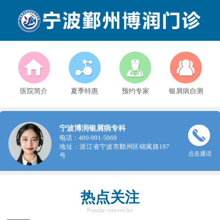
医院简介
夏季特惠
预约专家
银屑病自测
宁波博润银屑病专科
电话：400-991-5069
地址：浙江省宁波市鄞州区锦寓路197
点击通话
号
热点关注
Popular concern list