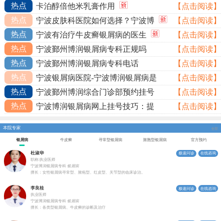
热点
卡泊醇倍他米乳膏作用
【点击阅读】
热点
宁波皮肤科医院如何选择？宁波博
【点击阅读】
热点
宁波有治疗牛皮癣银屑病的医生
【点击阅读】
热点
宁波鄞州博润银屑病专科正规吗
【点击阅读】
热点
宁波鄞州博润银屑病专科电话
【点击阅读】
热点
宁波银屑病医院-宁波博润银屑病是
【点击阅读】
热点
宁波鄞州博润综合门诊部预约挂号
【点击阅读】
热点
宁波博润银屑病网上挂号技巧：提
【点击阅读】
本院专家
全部
银屑病
牛皮癣
寻常型银屑病
脓胞型银屑病
官方预约
杜淑华
极速问诊
在线咨询
职称:执业医师
宁波博润银屑病专科
银屑病
擅长：女性银屑病寻常型、脓疱型、红皮型、关节型的临床诊治。
李良桂
极速问诊
在线咨询
执业医师
宁波博润银屑病专科
银屑病
擅长：各类型银屑病、牛皮癣的诊断及治疗