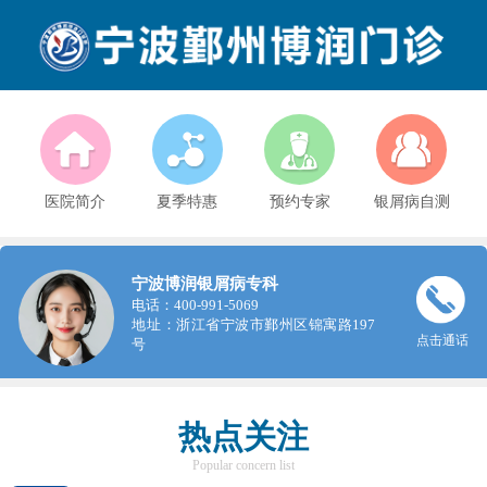
医院简介
夏季特惠
预约专家
银屑病自测
宁波博润银屑病专科
电话：400-991-5069
地址：浙江省宁波市鄞州区锦寓路197
点击通话
号
热点关注
Popular concern list