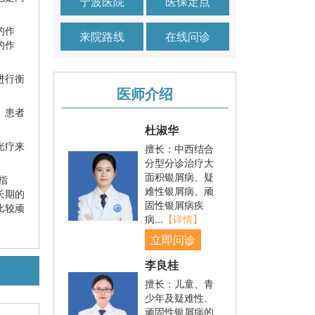
宁波医院
医保定点
的作
来院路线
在线问诊
的作
进行衡
医师介绍
。患者
杜淑华
光疗来
擅长：中西结合
分型分诊治疗大
面积银屑病、疑
指
难性银屑病、顽
长期的
固性银屑病疾
比较顽
病...
【详情】
立即问诊
李良桂
擅长：儿童、青
少年及疑难性、
顽固性银屑病的