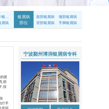
银屑病
青少年银屑病
面部银屑病
颈部银屑病
部位
银屑病
背部银屑病
手脚银屑病
宁波鄞州博润银屑病专科
质的团
西,部
下,技
指
治疗手
也是同