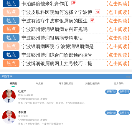
热点
卡泊醇倍他米乳膏作用
【点击阅读】
热点
宁波皮肤科医院如何选择？宁波博
【点击阅读】
热点
宁波有治疗牛皮癣银屑病的医生
【点击阅读】
热点
宁波鄞州博润银屑病专科正规吗
【点击阅读】
热点
宁波鄞州博润银屑病专科电话
【点击阅读】
热点
宁波银屑病医院-宁波博润银屑病是
【点击阅读】
热点
宁波鄞州博润综合门诊部预约挂号
【点击阅读】
热点
宁波博润银屑病网上挂号技巧：提
【点击阅读】
本院专家
全部
银屑病
牛皮癣
寻常型银屑病
脓胞型银屑病
官方预约
杜淑华
极速问诊
在线咨询
职称:执业医师
宁波博润银屑病专科
银屑病
擅长：女性银屑病寻常型、脓疱型、红皮型、关节型的临床诊治。
李良桂
极速问诊
在线咨询
执业医师
宁波博润银屑病专科
银屑病
擅长：各类型银屑病、牛皮癣的诊断及治疗