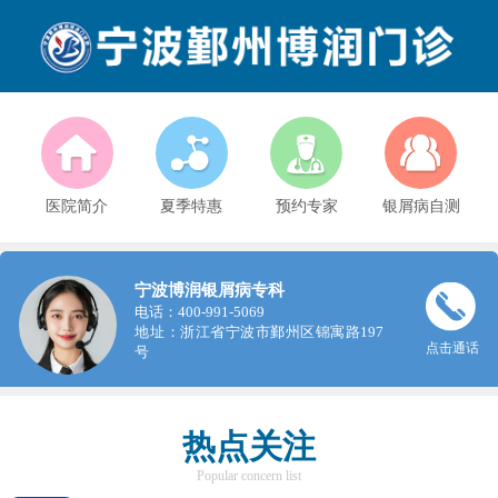
医院简介
夏季特惠
预约专家
银屑病自测
宁波博润银屑病专科
电话：400-991-5069
地址：浙江省宁波市鄞州区锦寓路197
点击通话
号
热点关注
Popular concern list