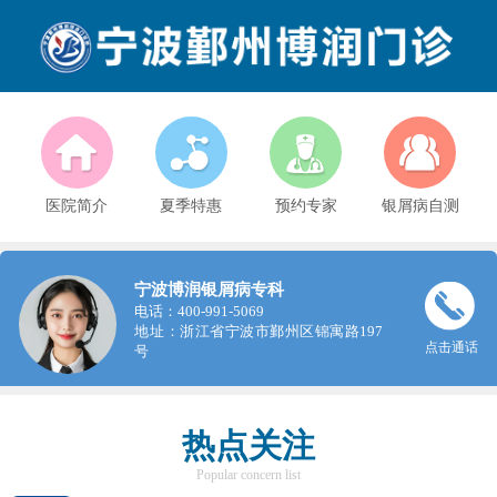
医院简介
夏季特惠
预约专家
银屑病自测
宁波博润银屑病专科
电话：400-991-5069
地址：浙江省宁波市鄞州区锦寓路197
点击通话
号
热点关注
Popular concern list