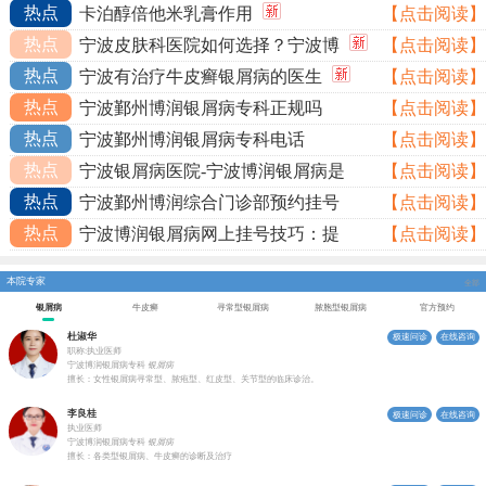
热点
卡泊醇倍他米乳膏作用
【点击阅读】
热点
宁波皮肤科医院如何选择？宁波博
【点击阅读】
热点
宁波有治疗牛皮癣银屑病的医生
【点击阅读】
热点
宁波鄞州博润银屑病专科正规吗
【点击阅读】
热点
宁波鄞州博润银屑病专科电话
【点击阅读】
热点
宁波银屑病医院-宁波博润银屑病是
【点击阅读】
热点
宁波鄞州博润综合门诊部预约挂号
【点击阅读】
热点
宁波博润银屑病网上挂号技巧：提
【点击阅读】
本院专家
全部
银屑病
牛皮癣
寻常型银屑病
脓胞型银屑病
官方预约
杜淑华
极速问诊
在线咨询
职称:执业医师
宁波博润银屑病专科
银屑病
擅长：女性银屑病寻常型、脓疱型、红皮型、关节型的临床诊治。
李良桂
极速问诊
在线咨询
执业医师
宁波博润银屑病专科
银屑病
擅长：各类型银屑病、牛皮癣的诊断及治疗