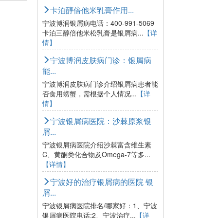
卡泊醇倍他米乳膏作用...
宁波博润银屑病电话：400-991-5069
卡泊三醇倍他米松乳膏是银屑病...
【详
情】
宁波博润皮肤病门诊：银屑病
能...
宁波博润皮肤病门诊介绍银屑病患者能
否食用螃蟹，需根据个人情况...
【详
情】
宁波银屑病医院：沙棘原浆银
屑...
宁波银屑病医院介绍沙棘富含维生素
C、黄酮类化合物及Omega-7等多...
【详情】
宁波好的治疗银屑病的医院 银
屑...
宁波银屑病医院排名/哪家好：1、宁波
银屑病医院电话;2、宁波治疗...
【详