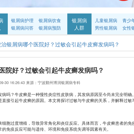
病
银屑病
银屑病护理
银屑病饮食
儿童银屑病
识
人群
银屑病问答
银屑病预防
男性银屑病
女性
波治银屑病哪个医院好？过敏会引起牛皮癣发病吗？
医院好？过敏会引起牛皮癣发病吗？
09-30 16:26:43 来源：宁波鄞州博润银屑病专科
病吗？牛皮癣是一种慢性炎症性皮肤病，其发病原因至今尚未完全明确
是直接引起牛皮癣的原因。本文将探讨过敏与牛皮癣的关系，并解释过敏
细胞过度增殖，导致异常角化和炎症反应。具体而言，牛皮癣患者的免
常的免疫反应可能与遗传、环境和免疫系统失调等因素有关。