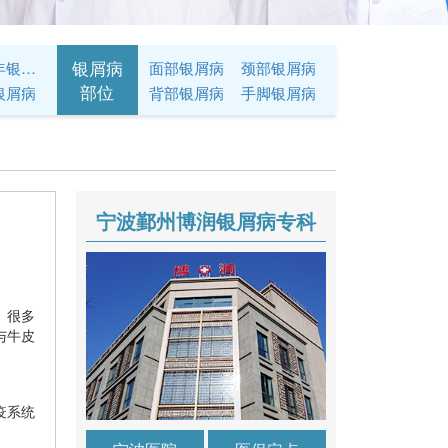
银屑病
青少年银屑病
面部银屑病
颈部银屑病
部位
银屑病
背部银屑病
手脚银屑病
宁波鄞州博润银屑病专科
。很多
与牛皮
疫系统