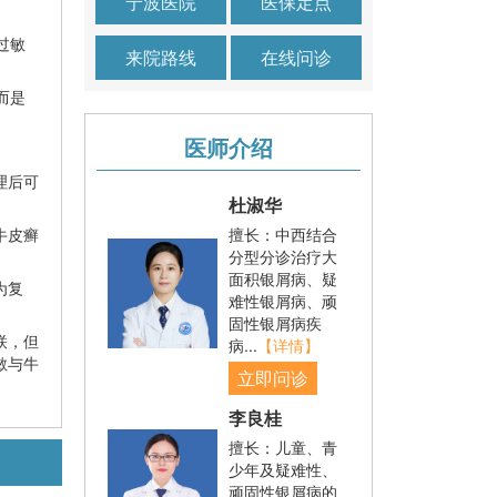
宁波医院
医保定点
过敏
来院路线
在线问诊
而是
医师介绍
理后可
杜淑华
牛皮癣
擅长：中西结合
分型分诊治疗大
面积银屑病、疑
为复
难性银屑病、顽
固性银屑病疾
联，但
病...
【详情】
敏与牛
立即问诊
李良桂
擅长：儿童、青
少年及疑难性、
顽固性银屑病的