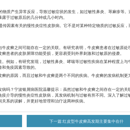
的物质产生异常反应，导致过敏症状的发生，如过敏性鼻炎、荨麻疹等。
暴露于过敏原后的几分钟或几小时内。
遗传因素有关的慢性炎症性皮肤病。它不是对某种特定物质的过敏反应，
牛皮癣之间可能存在一定的关联。有研究表明，牛皮癣患者在过敏原处
皮癣患者的皮肤屏障功能受损，更容易受到外界刺激和过敏原的侵袭。
。例如，有研究发现，过敏性鼻炎、哮喘等过敏性疾病在某种程度上与
传和免疫因素导致的。
癣的原因，而且过敏和牛皮癣是两个不同的疾病。牛皮癣的发病机制更
病吗？宁波银屑病医院温馨提示：虽然过敏和牛皮癣之间存在一定的关
免疫介导的慢性炎症性皮肤病，其发病机制与过敏有所不同。深入了解过
间关系的误解，并更好地管理和治疗这两种疾病。
下一篇:
红皮型牛皮癣高发期主要集中在什